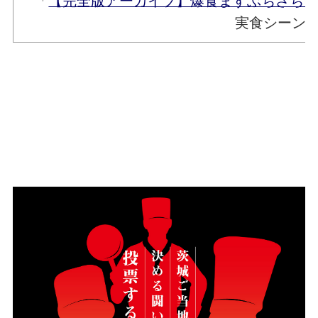
「
【完全版アーカイブ】爆食ますぶちさちよ
実食シーン22