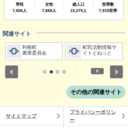
関連サイト
詳細をみる
詳細をみる
利根町
町民活動情報サ
利根
農業委員会
イトとねっと
協議
停止
1
2
3
4
その他の関連サイト
プライバシーポリシ
サイトマップ
ー