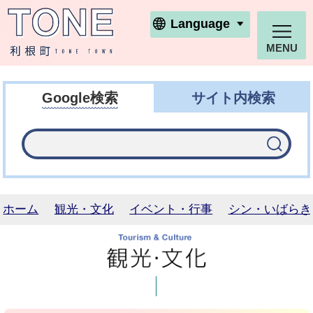
利根町ホームページ
Language
MENU
Google検索
サイト内検索
ホーム
観光・文化
イベント・行事
シン・いばらき