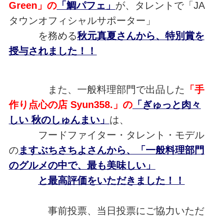
Green」の
「鯛パフェ」
が、
タレントで「JA
タウンオフィシャルサポーター」
を務める
秋元真夏さんから、特別賞を
授与されました！！
また、一般料理部門で出品した
「手
作り点心の店 Syun358.」の
「ぎゅっと肉々
しい 秋のしゅんまい」
は、
フードファイター・タレント・モデル
の
ますぶちさちよさんから、「一般料理部門
のグルメの中で、最も美味しい」
と最高評価をいただきました！！
事前投票、当日投票にご協力いただ