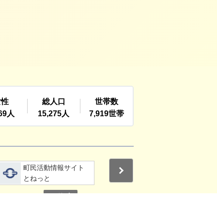
詳細をみる
詳細をみる
町民活動情報サイト
利根町社会福祉協議
Next
とねっと
会
停止
3
4