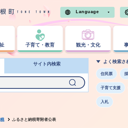
Language
祉
子育て・教育
観光・文化
よく検索さ
サイト内検索
住民票
子育て支援
入札
納税
ふるさと納税寄附者公表