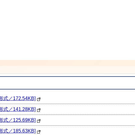
。
／172.54KB]
／141.28KB]
／125.69KB]
／185.63KB]