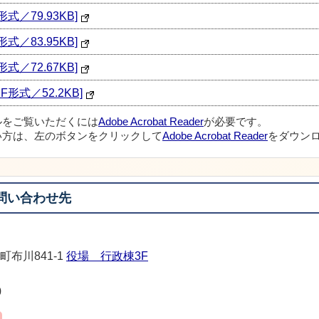
／79.93KB]
／83.95KB]
／72.67KB]
形式／52.2KB]
ルをご覧いただくには
Adobe Acrobat Reader
が必要です。
い方は、左のボタンをクリックして
Adobe Acrobat Reader
をダウンロ
問い合わせ先
町布川841-1
役場 行政棟3F
0