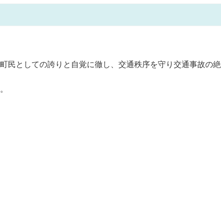
町民としての誇りと自覚に徹し、交通秩序を守り交通事故の絶
。