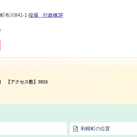
町布川841-1
役場 行政棟3F
0
日
【アクセス数】
3915
利根町の位置