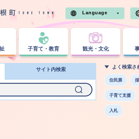
Language
祉
子育て・教育
観光・文化
よく検索さ
サイト内検索
住民票
子育て支援
入札