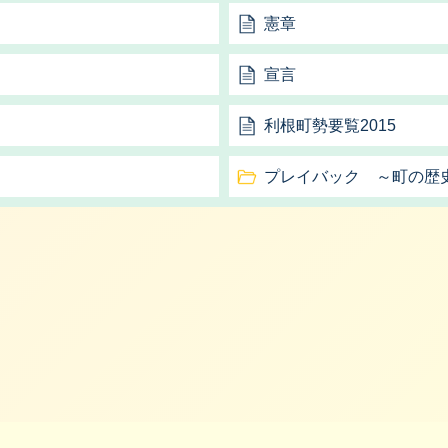
憲章
宣言
利根町勢要覧2015
プレイバック ～町の歴