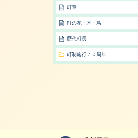
町章
町の花・木・鳥
歴代町長
町制施行７０周年