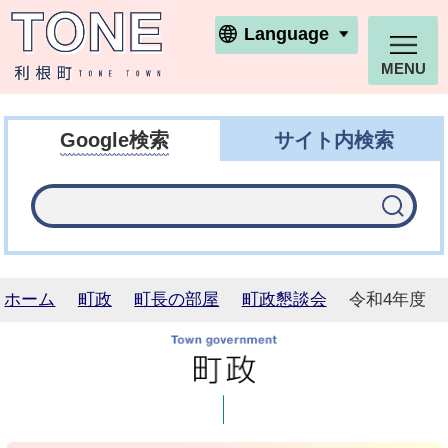
利根町ホームページ
Language
MENU
Google検索
サイト内検索
ホーム
町政
町長の部屋
町政懇談会
令和4年度