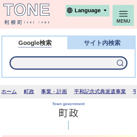
利根町ホームページ
Language
MENU
Google検索
サイト内検索
ホーム
町政
事業・計画
平和記念式典派遣事業