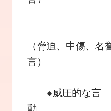
●精
（脅迫、中傷、名
●威圧的な言