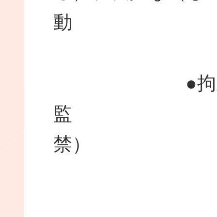
●拘束的な行
監
●差