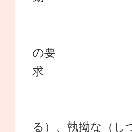
●
の要
●継続的
る）、執拗な（し