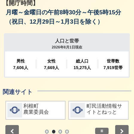
【開庁時間】
月曜～金曜日の午前8時30分～午後5時15分
（祝日、12月29日～1月3日を除く）
関連サイト
詳細をみる
詳細をみる
利根町
町民活動情報サ
農業委員会
イトとねっと
停止
1
2
3
4