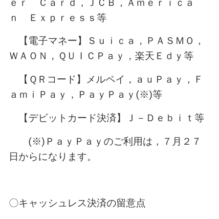
ｅｒ Ｃａｒｄ，ＪＣＢ，Ａｍｅｒｉｃａ
ｎ Ｅｘｐｒｅｓｓ等
【電子マネー】Ｓｕｉｃａ，ＰＡＳＭＯ，
ＷＡＯＮ，ＱＵＩＣＰａｙ，楽天Ｅｄｙ等
【ＱＲコード】メルペイ，ａｕＰａｙ，Ｆ
ａｍｉＰａｙ，ＰａｙＰａｙ(※)等
【デビットカード決済】Ｊ－Ｄｅｂｉｔ等
(※)ＰａｙＰａｙのご利用は，７月２７
日からになります。
〇キャッシュレス決済の留意点