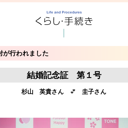
付が行われました
結婚記念証 第１号
杉山 英貴さん
💕
圭子さん