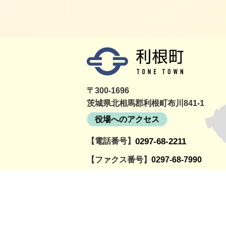
〒300-1696
茨城県北相馬郡利根町布川841-1
役場へのアクセス
【電話番号】
0297-68-2211
詳細をみる
町民活動情報サイト
利根町社会福祉協議
とねっと
会
【ファクス番号】
0297-68-7990
【開庁時間】
月曜～金曜日の午前8時30分～午後5時
（祝日、12月29日～1月3日を除く）