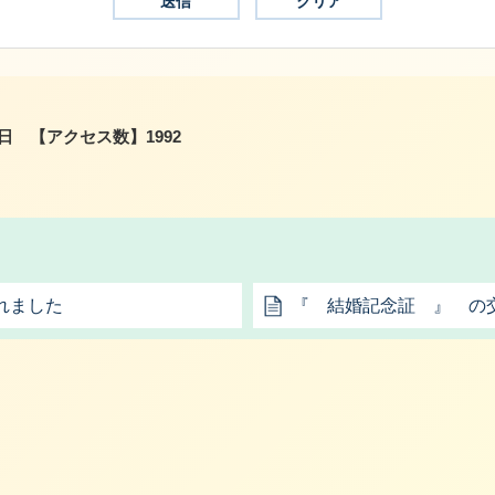
4日
【アクセス数】
1992
れました
『 結婚記念証 』 の