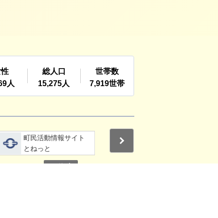
詳細をみる
詳細をみる
町民活動情報サイト
利根町社会福祉協議
Next
とねっと
会
停止
3
4
その他の関連サイト