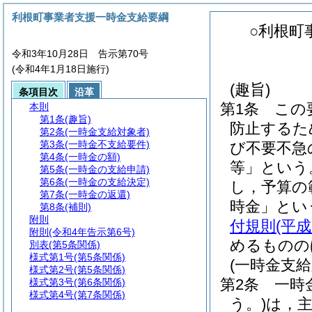
利根町事業者支援一時金支給要綱
○利根町
令和3年10月28日 告示第70号
(令和4年1月18日施行)
(趣旨)
条項目次
沿革
第1条
この
本則
第1条
(趣旨)
防止するた
第2条
(一時金支給対象者)
第3条
(一時金不支給要件)
び不要不急
第4条
(一時金の額)
等」という
第5条
(一時金の支給申請)
第6条
(一時金の支給決定)
し，予算の
第7条
(一時金の返還)
時金」とい
第8条
(補則)
附則
付規則
(平
附則
(令和4年告示第6号)
めるものの
別表
(第5条関係)
様式第1号
(第5条関係)
(一時金支給
様式第2号
(第5条関係)
第2条
一時
様式第3号
(第6条関係)
様式第4号
(第7条関係)
う。)
は，