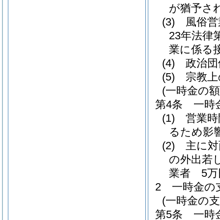
が猶予さ
(3)
風俗営
23年法律第
業に係る
(4)
政治団
(5)
宗教上
(一時金の額
第4条
一時
(1)
営業時
るため影
(2)
主に対
の外出若
業者 5万
2
一時金の
(一時金の支
第5条
一時