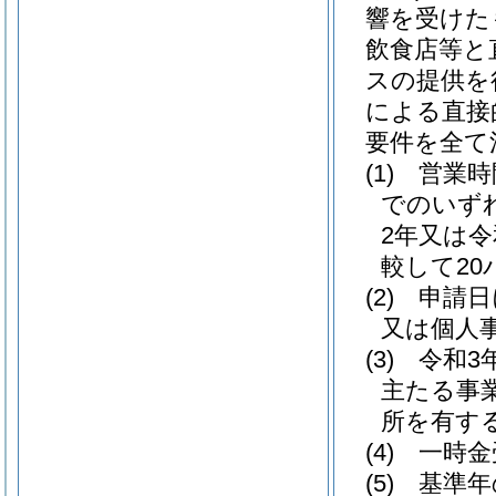
響を受けた
飲食店等と
スの提供を
による直接
要件を全て
(1)
営業時
でのいず
2年又は
較して2
(2)
申請日
又は個人
(3)
令和3
主たる事
所を有す
(4)
一時金
(5)
基準年