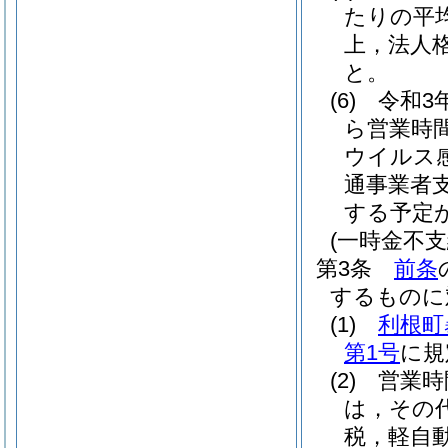
たりの平
上，法人
と。
(6)
令和3
ら営業時
ウイルス
通事業者
する予定
(一時金不支
第3条
前条
するものに
(1)
利根町
第1号
に規
(2)
営業時
は，その
税，軽自