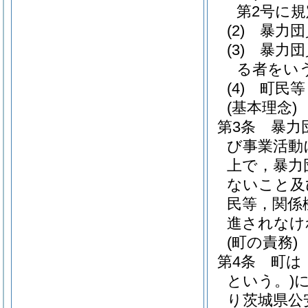
第2号に
(2)
暴力団
(3)
暴力団
る者をい
(4)
町民等
(基本理念)
第3条
暴力
び事業活動
上で，暴力
ないこと及
民等，関係
進されなけ
(町の責務)
第4条
町は
という。)
り茨城県公