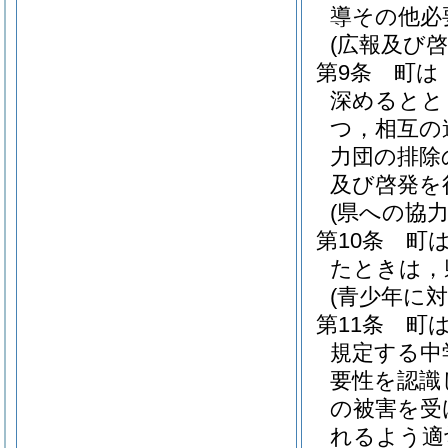
導その他必
(広報及び啓
第9条
町は
深めるとと
つ，相互の
力団の排除
及び啓発を
(県への協力
第10条
町
たときは，
(青少年に
第11条
町
規定する中
要性を認識
の被害を受
れるよう適