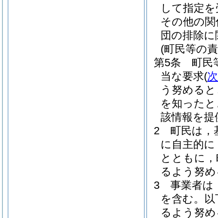
して指定を
その他の関
団の排除に
(町民等の責
第5条
町民
当な要求
(
次
う努めると
を知ったと
該情報を提
2
町民は，
に自主的に
とともに，
るよう努め
3
事業者は
を含む。以
るよう努め