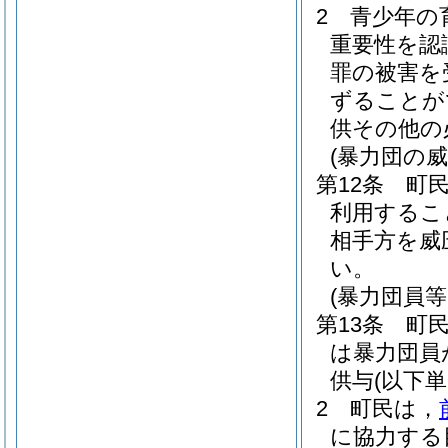
2
青少年の
重要性を認
罪の被害を
ずることが
供その他の
(暴力団の
第12条
町
利用するこ
相手方を威
い。
(暴力団員
第13条
町
は暴力団員
供与
(以下
2
町民は，
に協力する