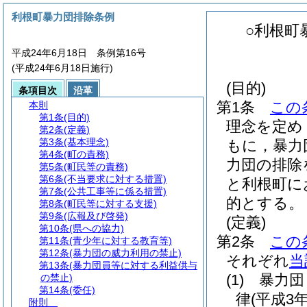
利根町暴力団排除条例
○利根町
平成24年6月18日 条例第16号
(平成24年6月18日施行)
(目的)
条項目次
沿革
第1条
この
本則
第1条
(目的)
理念を定め
第2条
(定義)
第3条
(基本理念)
もに，暴力
第4条
(町の責務)
力団の排除
第5条
(町民等の責務)
第6条
(不当要求に対する措置)
と利根町に
第7条
(公共工事等に係る措置)
的とする。
第8条
(町民等に対する支援)
第9条
(広報及び啓発)
(定義)
第10条
(県への協力)
第2条
この
第11条
(青少年に対する教育等)
第12条
(暴力団の威力利用の禁止)
それぞれ
当
第13条
(暴力団員等に対する利益供与
(1)
暴力団
の禁止)
第14条
(委任)
律
(平成3
附則