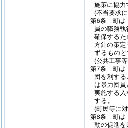
施策に協力
(不当要求
第6条
町は
員の職務執
確保するた
方針の策定
ずるものと
(公共工事等
第7条
町は
団を利する
は暴力団員
実施する入
する。
(町民等に対
第8条
町は
動の促進を