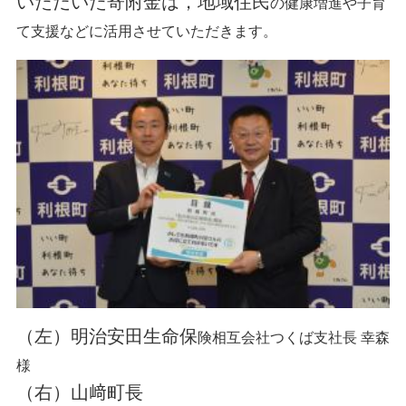
いただいた寄附金は，地域住民
の健康増進や子育
て支援などに活用させていただきます。
（左）明治安田生命保
険相互会社つくば支社長 幸森
様
（右）山﨑町長