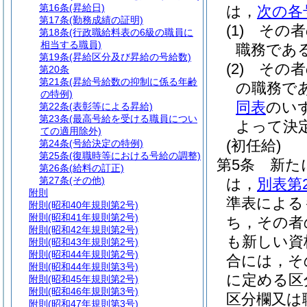
第16条
(昇給日)
は，
次の各
第17条
(勤務成績の証明)
(1)
その者
第18条
(行政職給料表の6級の職員に
相当する職員)
職務であ
第19条
(昇給区分及び昇給の号給数)
(2)
その者
第20条
第21条
(昇給号給数の抑制に係る年齢
の職務で
の特例)
同表
のい
第22条
(表彰等による昇給)
第23条
(最高号給を受ける職員につい
よって決
ての適用除外)
(初任給)
第24条
(号給決定の特例)
第25条
(復職時等における号給の調整)
第5条
新た
第26条
(給料の訂正)
第27条
(その他)
は，
別表第
附則
準表による
附則
(昭和40年規則第2号)
附則
(昭和41年規則第2号)
ち，その者
附則
(昭和42年規則第2号)
も新しい資
附則
(昭和43年規則第2号)
附則
(昭和44年規則第2号)
合には，そ
附則
(昭和44年規則第3号)
に定める区
附則
(昭和45年規則第2号)
附則
(昭和46年規則第3号)
区分欄又は
附則
(昭和47年規則第3号)