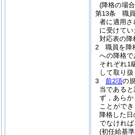
(降格の場合
第13条
職
者に適用さ
に受けてい
対応表の降
2
職員を降
への降格で
それぞれ1
して取り扱
3
前2項
の
当であると
ず，あらか
ことができ
降格した日
でなければ
(初任給基