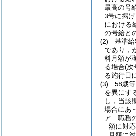
最高の号
3号に掲げ
における
の号給と
(2)
基準給
であり，
料月額が
る場合
(
る施行日
(3)
58歳
を異にす
し，当該
場合にあ
ア
職務
額に対応
月額に対