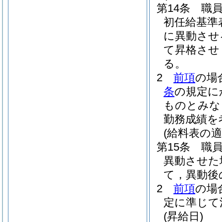
第14条
職
初任給基準
に異動させ
て昇格させ
る。
2
前項
の場
条
の規定に
ものとみな
勤務成績を
(給料表の
第15条
職
異動させた
て，異動後
2
前項
の場
定に準じて
(昇給日)