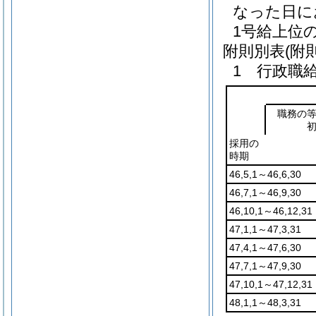
なった日に
1号給上位
附則別表
(附
1 行政職
職務の
採用の
時期
46,5,1～46,6,30
46,7,1～46,9,30
46,10,1～46,12,31
47,1,1～47,3,31
47,4,1～47,6,30
47,7,1～47,9,30
47,10,1～47,12,31
48,1,1～48,3,31