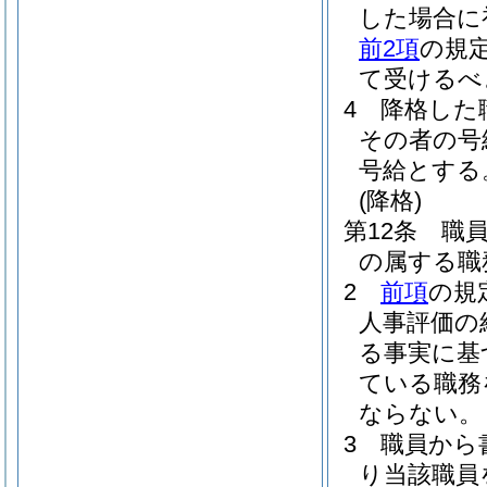
した場合に
前2項
の規
て受けるべ
4
降格した
その者の号
号給とする
(降格)
第12条
職
の属する職
2
前項
の規
人事評価の
る事実に基
ている職務
ならない。
3
職員から
り当該職員