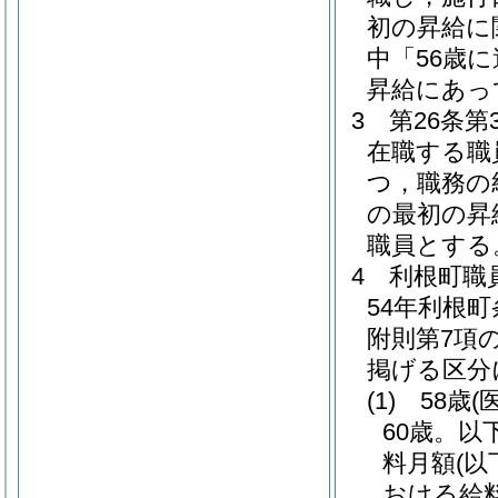
初の昇給に
中「56歳
昇給にあっ
3
第26条
在職する職
つ，職務の
の最初の昇
職員とする
4
利根町職
54年利根
附則第7項
掲げる区分
(1)
58歳
(
60歳。以
料月額
(
おける給