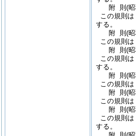
附
則
(
この規則は
する。
附
則
(
この規則は
附
則
(
この規則は
する。
附
則
(
この規則は
附
則
(
この規則は
附
則
(
この規則は
する。
附
則
(