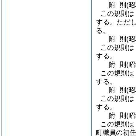
附
則
(
この規則は
する。
ただし
る。
附
則
(
この規則は
する。
附
則
(
この規則は
する。
附
則
(
この規則は
する。
附
則
(
この規則は
町職員の初任