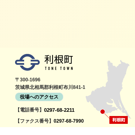
利根町
〒300-1696
茨城県北相馬郡利根町布川841-1
役場へのアクセス
【電話番号】
0297-68-2211
詳細をみる
詳細
動情報サイト
利根町社会福祉協議
利根町
と
会
選挙管理
【ファクス番号】
0297-68-7990
【開庁時間】