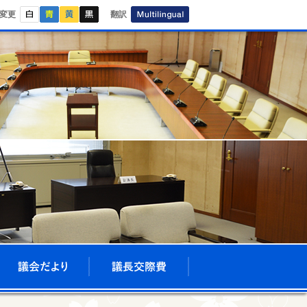
白
青
黄
黒
Multilingual
変更
翻訳
会議録
議会だより
議長交際費