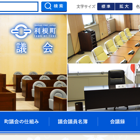
標準
拡大
文字サイズ
色
利根町議会ホームページ
プ
着情報
町議会の仕組み
議会議員名簿