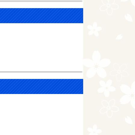
このページの内容に関
アンケート
。