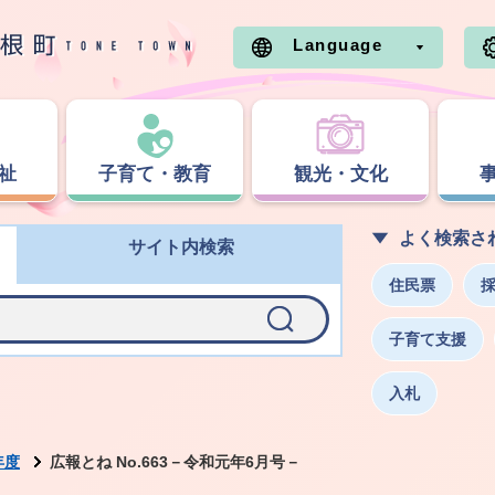
Language
祉
子育て・教育
観光・文化
よく検索さ
サイト内検索
住民票
子育て支援
入札
年度
広報とね No.663－令和元年6月号－