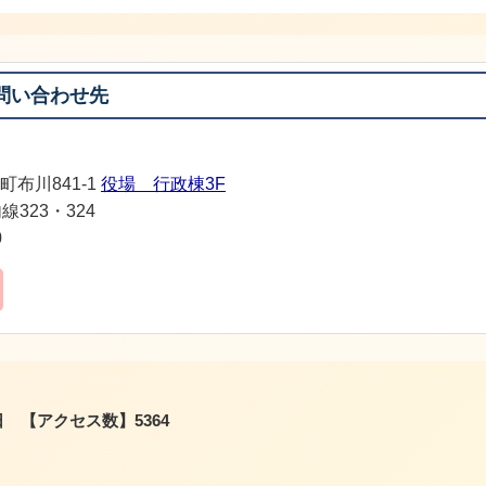
問い合わせ先
町布川841-1
役場 行政棟3F
線323・324
0
日
【アクセス数】
5364