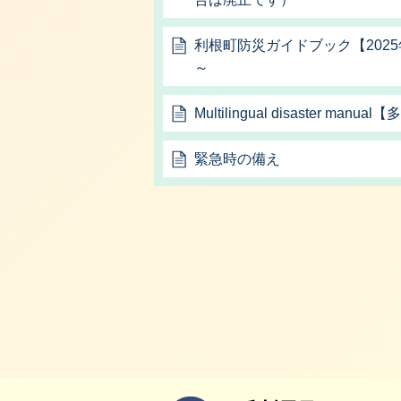
利根町防災ガイドブック【2025
～
Multilingual disaster m
緊急時の備え