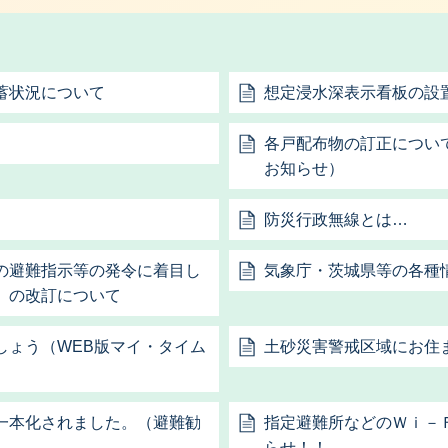
蓄状況について
想定浸水深表示看板の設
各戸配布物の訂正につい
お知らせ）
防災行政無線とは…
の避難指示等の発令に着目し
気象庁・茨城県等の各種
）の改訂について
しょう（WEB版マイ・タイム
土砂災害警戒区域にお住
一本化されました。（避難勧
指定避難所などのＷｉ－
らせ！！