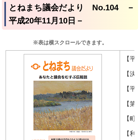
とねまち議会だより No.104 －
平成20年11月10日－
※表は横スクロールできます。
【平
【決
【平
【第
【町
【利根