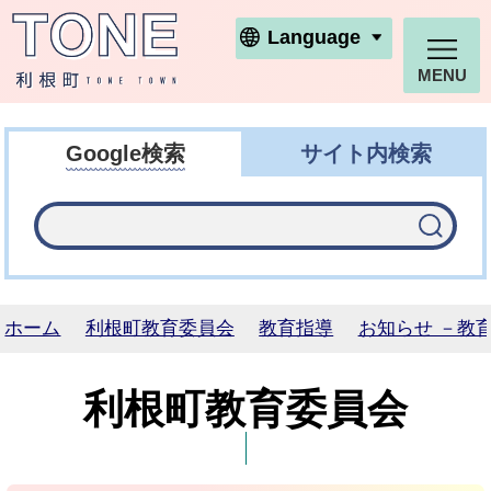
利根町ホームページ
Language
MENU
Google検索
サイト内検索
ホーム
利根町教育委員会
教育指導
お知らせ －教
利根町教育委員会