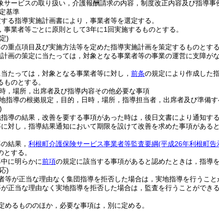
象サービスの取り扱い，介護報酬請求の内容，制度改正内容及び指導事
定基準
定する指導実施計画書により，事業者等を選定する。
，事業者等ごとに原則として3年に1回実施するものとする。
定)
導の重点項目及び実施方法等を定めた指導実施計画を策定するものとす
施計画の策定に当たっては，対象となる事業者等の事業の運営に支障が
に当たっては，対象となる事業者等に対し，
前条
の規定により作成した
るものとする。
時，場所，出席者及び指導内容その他必要な事項
地指導の根拠規定，目的，日時，場所，指導担当者，出席者及び準備す
)
地指導の結果，改善を要する事項があった時は，後日文書により通知す
等に対し，指導結果通知において期限を設けて改善を求めた事項がある
導の結果，
利根町介護保険サービス事業者等監査要綱
(平成26年利根町告
のとする。
導中に明らかに
前項
の規定に該当する事項があると認めたときは，指導
応)
者等が正当な理由なく集団指導を拒否した場合は，実地指導を行うこと
等が正当な理由なく実地指導を拒否した場合は，監査を行うことができ
定めるもののほか，必要な事項は，別に定める。