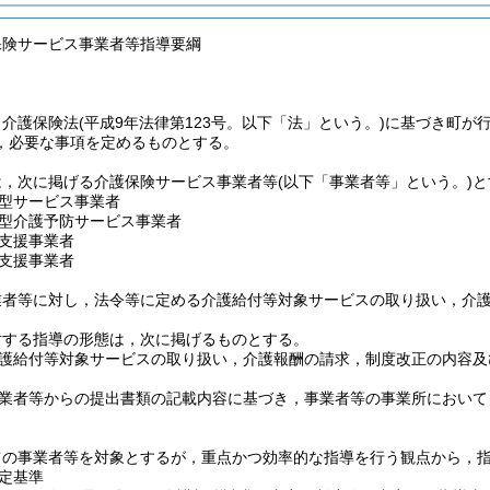
保険サービス事業者等指導要綱
，介護保険法
(平成9年法律第123号。以下「法」という。)
に基づき町が
，必要な事項を定めるものとする。
は，次に掲げる介護保険サービス事業者等
(以下「事業者等」という。)
と
型サービス事業者
型介護予防サービス事業者
支援事業者
支援事業者
業者等に対し，法令等に定める介護給付等対象サービスの取り扱い，介
対する指導の形態は，次に掲げるものとする。
護給付等対象サービスの取り扱い，介護報酬の請求，制度改正の内容及
業者等からの提出書類の記載内容に基づき，事業者等の事業所において
ての事業者等を対象とするが，重点かつ効率的な指導を行う観点から，
定基準