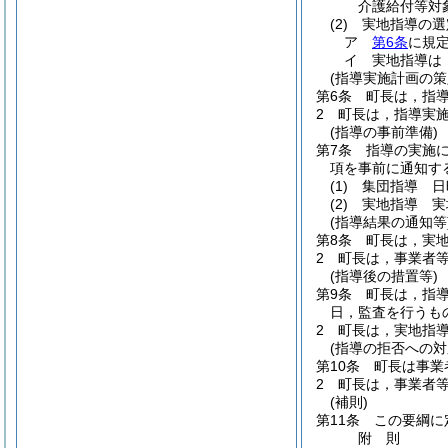
介護給付等対
(2)
実地指導の選
ア
第6条
に規
イ
実地指導は
(指導実施計画の策
第6条
町長は，指
2
町長は，指導実
(指導の事前準備)
第7条
指導の実施
項を事前に通知す
(1)
集団指導 日
(2)
実地指導 実
(指導結果の通知等
第8条
町長は，実
2
町長は，事業者
(指導後の措置等)
第9条
町長は，指
日，監査を行うも
2
町長は，実地指
(指導の拒否への対
第10条
町長は事業
2
町長は，事業者
(補則)
第11条
この要綱に
附
則