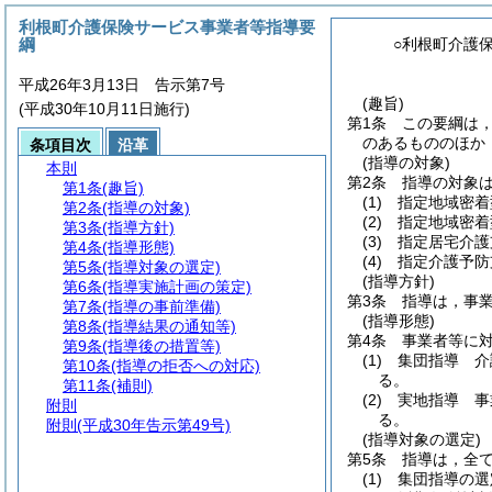
利根町介護保険サービス事業者等指導要
綱
○利根町介護
平成26年3月13日 告示第7号
(趣旨)
(平成30年10月11日施行)
第1条
この要綱は
のあるもののほか
条項目次
沿革
(指導の対象)
本則
第2条
指導の対象
第1条
(趣旨)
(1)
指定地域密着
第2条
(指導の対象)
(2)
指定地域密着
第3条
(指導方針)
(3)
指定居宅介護
第4条
(指導形態)
(4)
指定介護予防
第5条
(指導対象の選定)
(指導方針)
第6条
(指導実施計画の策定)
第3条
指導は，事
第7条
(指導の事前準備)
(指導形態)
第8条
(指導結果の通知等)
第4条
事業者等に
第9条
(指導後の措置等)
(1)
集団指導 介
第10条
(指導の拒否への対応)
る。
第11条
(補則)
(2)
実地指導 事
附則
る。
附則
(平成30年告示第49号)
(指導対象の選定)
第5条
指導は，全
(1)
集団指導の選