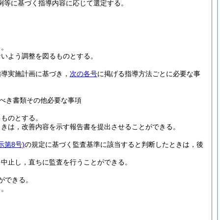
例等に基づく指導内容に応じて選定する。
る。
ないよう調整を図るものとする。
指導実施計画に基づき，
次の各号
に掲げる指導方法ごとに必要な事
べき書類その他必要な事項
るものとする。
ときは，改善内容を示す報告書を提出させることができる。
示第8号)
の規定に基づく監査基準に該当すると判断したときは，後
を中止し，直ちに監査を行うことができる。
ができる。
る。