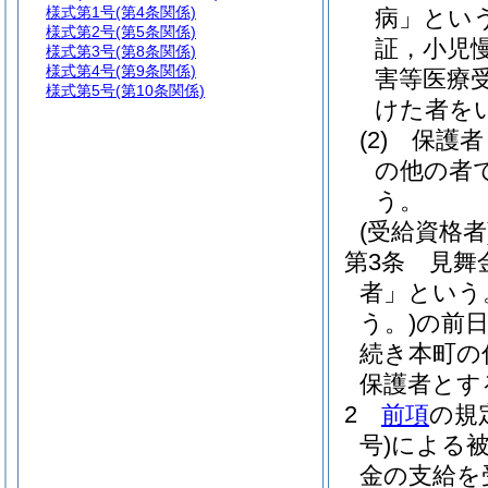
様式第1号
(第4条関係)
病」という
様式第2号
(第5条関係)
証，小児
様式第3号
(第8条関係)
様式第4号
(第9条関係)
害等医療
様式第5号
(第10条関係)
けた者を
(2)
保護者
の他の者
う。
(受給資格者
第3条
見舞
者」という
う。)
の前
続き本町の
保護者とす
2
前項
の規
号)
による
金の支給を