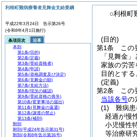
利根町難病療養者見舞金支給要綱
○利根町
平成22年3月24日 告示第26号
(令和8年4月1日施行)
(目的)
条項目次
沿革
第1条
この
本則
第1条
(目的)
「見舞金」
第2条
(定義)
第3条
(受給資格者)
家族の労苦
第4条
(申請)
目的とする
第5条
(資格調査及び決定)
第6条
(見舞金の額)
(定義)
第7条
(支給方法)
第2条
この
第8条
(現況の確認)
第9条
(受給資格の喪失)
当該各号
の
第10条
(変更事項の届出)
(1)
難病患
第11条
(見舞金の返還)
第12条
(譲渡の禁止)
経過が慢
第13条
(補則)
小児慢性
附則
附則
(平成24年告示第31号)
等治療研
附則
(令和8年告示第36号)