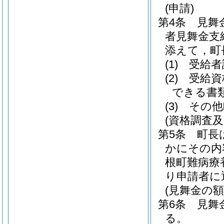
(申請)
第4条
見舞
者見舞金支
添えて，町
(1)
受給者
(2)
受給資
できる書
(3)
その他
(資格調査及
第5条
町長
かにその内
根町難病療
り申請者に
(見舞金の額
第6条
見舞
る。