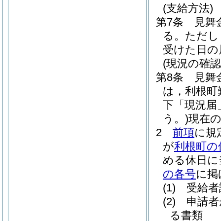
(支給方法)
第7条
見舞
る。
ただし
受けた日の
(現況の確認
第8条
見舞
は，利根町
下「現況届
う。)
現在
2
前項
に規
が
利根町の
める休日に
の各号
に掲
(1)
受給者
(2)
申請者
る書類