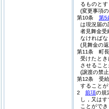
るものとす
(変更事項の
第10条
第5
は現況届の
者見舞金受
なければな
(見舞金の返
第11条
町
受けたとき
させること
(譲渡の禁止
第12条
受
することが
2
前項
の規
し，又はす
ことができ