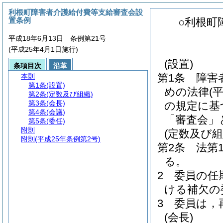
利根町障害者介護給付費等支給審査会設
置条例
○利根町
平成18年6月13日 条例第21号
(平成25年4月1日施行)
(設置)
条項目次
沿革
第1条
障害
本則
第1条
(設置)
めの法律
(
第2条
(定数及び組織)
第3条
(会長)
の規定に基
第4条
(会議)
「審査会」
第5条
(委任)
附則
(定数及び組
附則
(平成25年条例第2号)
第2条
法第
る。
2
委員の任
ける補欠の
3
委員は，
(会長)