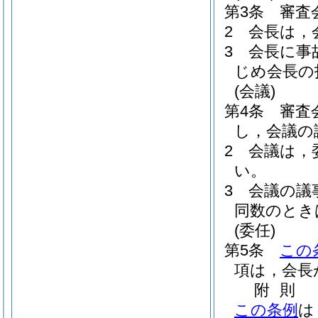
第3条
審査
2
会長は，
3
会長に事
じめ会長の
(会議)
第4条
審査
し，会議の
2
会議は，
い。
3
会議の議
同数のとき
(委任)
第5条
この
項は，会長
附
則
この条例
は