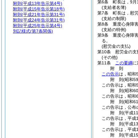
第6条
町長は，9月
附則
(平成13年告示第4号)
(支給者名簿)
附則
(平成15年告示第18号)
第7条
町長は，慰
附則
(平成21年告示第31号)
(支給の制限)
附則
(平成24年告示第31号)
第8条
重度心身障
附則
(平成25年告示第4号)
(支給の特例)
別記様式
(第7条関係)
第9条
重度心身障
る。
(慰労金の支払)
第10条
慰労金の支
(その他)
第11条
この要綱
に
附
則
この告示
は，昭和
附
則
(昭和5
この告示は，昭和5
附
則
(昭和6
この告示は，昭和6
附
則
(昭和6
この告示は，公布
附
則
(平成1
この告示は，平成1
附
則
(平成1
この告示は，平成1
附
則
(平成1