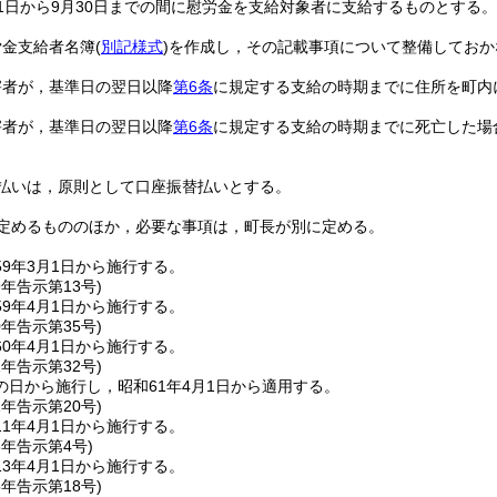
1日から9月30日までの間に慰労金を支給対象者に支給するものとする。
労金支給者名簿
(
別記様式
)
を作成し，その記載事項について整備しておか
害者が，基準日の翌日以降
第6条
に規定する支給の時期までに住所を町内
害者が，基準日の翌日以降
第6条
に規定する支給の時期までに死亡した場
払いは，原則として口座振替払いとする。
定めるもののほか，必要な事項は，町長が別に定める。
59年3月1日から施行する。
9年
告示第13号)
9年4月1日から施行する。
0年
告示第35号)
0年4月1日から施行する。
1年
告示第32号)
の日から施行し，昭和61年4月1日から適用する。
1年
告示第20号)
1年4月1日から施行する。
3年
告示第4号)
3年4月1日から施行する。
5年
告示第18号)