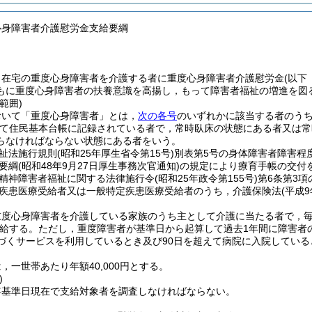
心身障害者介護慰労金支給要綱
，在宅の重度心身障害者を介護する者に重度心身障害者介護慰労金
(以下
もに重度心身障害者の扶養意識を高揚し，もって障害者福祉の増進を図
範囲)
おいて「重度心身障害者」とは，
次の各号
のいずれかに該当する者のうち
て住民基本台帳に記録されている者で，常時臥床の状態にある者又は常
らなければならない状態にある者をいう。
祉法施行規則
(昭和25年厚生省令第15号)
別表第5号の身体障害者障害程
要綱
(昭和48年9月27日厚生事務次官通知)
の規定により療育手帳の交付
精神障害者福祉に関する法律施行令
(昭和25年政令第155号)
第6条第3
疾患医療受給者又は一般特定疾患医療受給者のうち，介護保険法
(平成9
重度心身障害者を介護している家族のうち主として介護に当たる者で，
給する。
ただし，重度障害者が基準日から起算して過去1年間に障害者
づくサービスを利用しているとき及び90日を超えて病院に入院してい
，一世帯あたり年額40,000円とする。
)
年基準日現在で支給対象者を調査しなければならない。