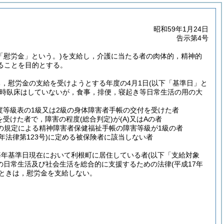
昭和59年1月24日
告示第4号
「慰労金」という。)
を支給し，介護に当たる者の肉体的，精神的
ることを目的とする。
，慰労金の支給を受けようとする年度の4月1日
(以下「基準日」と
時臥床はしていないが，食事，排便，寝起き等日常生活の用の大
度等級表の1級又は2級の身体障害者手帳の交付を受けた者
を受けた者で，障害の程度
(総合判定)
が
(A)
又はAの者
項の規定による精神障害者保健福祉手帳の障害等級が1級の者
年法律第123号)
に定める被保険者に該当しない者
毎年基準日現在において利根町に居住している者
(以下「支給対象
の日常生活及び社会生活を総合的に支援するための法律
(平成17年
るときは，慰労金を支給しない。