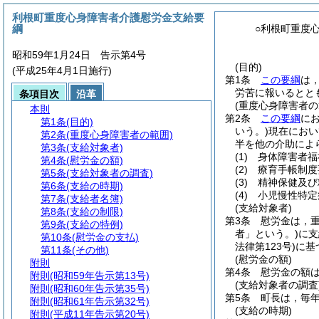
利根町重度心身障害者介護慰労金支給要
綱
○利根町重度
昭和59年1月24日 告示第4号
(目的)
(平成25年4月1日施行)
第1条
この要綱
は
労苦に報いるとと
条項目次
沿革
(重度心身障害者の
本則
第2条
この要綱
に
第1条
(目的)
いう。)
現在におい
第2条
(重度心身障害者の範囲)
半を他の介助によ
第3条
(支給対象者)
(1)
身体障害者福
第4条
(慰労金の額)
(2)
療育手帳制度
第5条
(支給対象者の調査)
(3)
精神保健及び
第6条
(支給の時期)
(4)
小児慢性特定
第7条
(支給者名簿)
(支給対象者)
第8条
(支給の制限)
第3条
慰労金は，
第9条
(支給の特例)
者」という。)
に支
第10条
(慰労金の支払)
法律第123号)
に基
第11条
(その他)
(慰労金の額)
附則
第4条
慰労金の額は
附則
(昭和59年告示第13号)
(支給対象者の調査
附則
(昭和60年告示第35号)
第5条
町長は，毎
附則
(昭和61年告示第32号)
(支給の時期)
附則
(平成11年告示第20号)