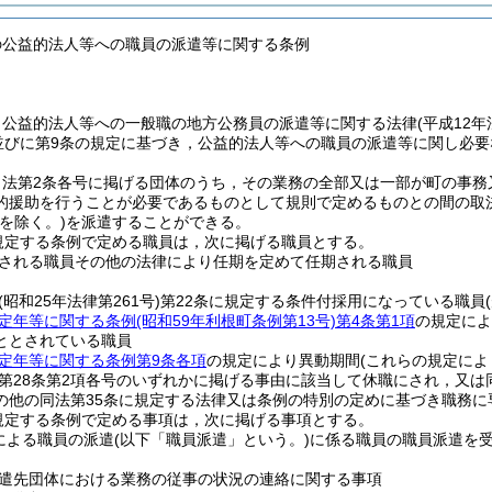
の公益的法人等への職員の派遣等に関する条例
，公益的法人等への一般職の地方公務員の派遣等に関する法律
(平成12
項並びに第9条の規定に基づき，公益的法人等への職員の派遣等に関し必
，法第2条各号に掲げる団体のうち，その業務の全部又は一部が町の事務
的援助を行うことが必要であるものとして規則で定めるものとの間の取
を除く。)
を派遣することができる。
規定する条例で定める職員は，次に掲げる職員とする。
される職員その他の法律により任期を定めて任期される職員
(昭和25年法律第261号)
第22条に規定する条件付採用になっている職員
定年等に関する条例
(昭和59年利根町条例第13号)
第4条第1項
の規定によ
ととされている職員
定年等に関する条例第9条各項
の規定により異動期間
(これらの規定によ
第28条第2項各号のいずれかに掲げる事由に該当して休職にされ，又は
の他の同法第35条に規定する法律又は条例の特別の定めに基づき職務に
規定する条例で定める事項は，次に掲げる事項とする。
による職員の派遣
(以下「職員派遣」という。)
に係る職員の職員派遣を
遣先団体における業務の従事の状況の連絡に関する事項