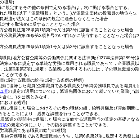
の復帰)
1項に規定するその他の条例で定める場合は，次に掲げる場合とする。
れた職員
(以下「派遣職員」という。)
が派遣先団体の役職員の地位を失
員派遣が法又はこの条例の規定に適合しなくなった場合
規定する取決めに反することとなった場合
方公務員法第28条第1項第2号又は第3号に該当することとなった場合
方公務員法第28条第2項各号のいずれかに該当することとなった場合
方公務員法第29条第1項第1号又は第3号に該当することとなった場合
業職員
(地方公営企業等の労働関係に関する法律
(昭和27年法律第289号)
員法第57条に規定する単純な労務に雇用される職員であって，企業職員以
，法第6条第2項に規定する業務に従事するものには，その職員派遣の期
ることができる。
職員に関する職員の給与に関する条例の特例)
職務に復帰した職員
(企業職員である職員及び単純労務職員である職員を除
第1項
の規定の適用については，派遣先団体において就いていた業務
(当
を含む。)
を公務とみなす。
における処遇)
職務に復帰した場合におけるその者の職務の級，給料月額及び昇給期間
めるところにより，必要な調整を行うことができる。
職員派遣の期間中に退職した場合に支給する退職手当の算定の基礎とな
前項
の規定の例により，その額を調整することができる。
純労務職員である職員の給与の種類)
は単純労務職員である派遣職員のうち，法第6条第2項に規定する業務に