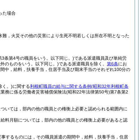
った場合
は水難，火災その他の災害により生死不明若しくは所在不明となった
第3条第4号の職員をいう。以下同じ。)
である派遣職員及び単純労
外のものをいう。以下同じ。)
である派遣職員を除く。
第6条
にお
間中，給料，扶養手当，住居手当及び期末手当のそれぞれ100分の
く。)
に関する
利根町職員の給与に関する条例
(昭和32年利根町条
該業務に係る労働者災害補償保険法
(昭和22年法律第50号)
第7条第2
については，部内の他の職員との権衡上必要と認められる範囲内に
る給料月額については，部内の他の職員との権衡上必要があると認
従事するものには，その職員派遣の期間中，給料，扶養手当，住居