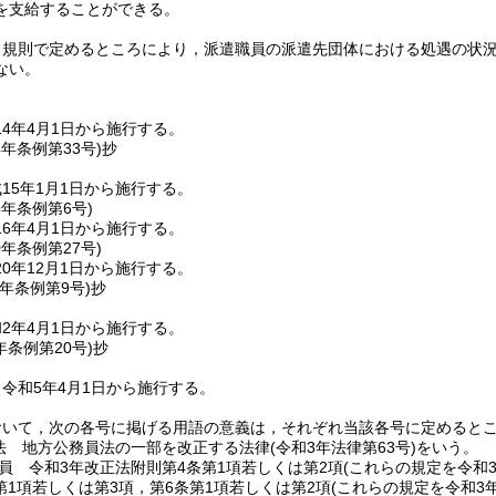
を支給することができる。
，規則で定めるところにより，派遣職員の派遣先団体における処遇の状
ない。
4年4月1日から施行する。
4年
条例第33号)
抄
15年1月1日から施行する。
6年
条例第6号)
6年4月1日から施行する。
0年
条例第27号)
0年12月1日から施行する。
元年
条例第9号)
抄
2年4月1日から施行する。
年
条例第20号)
抄
令和5年4月1日から施行する。
おいて，次の各号に掲げる用語の意義は，それぞれ当該各号に定めると
法 地方公務員法の一部を改正する法律
(令和3年法律第63号)
をいう。
員 令和3年改正法附則第4条第1項若しくは第2項
(これらの規定を令和
第1項若しくは第3項，第6条第1項若しくは第2項
(これらの規定を令和3