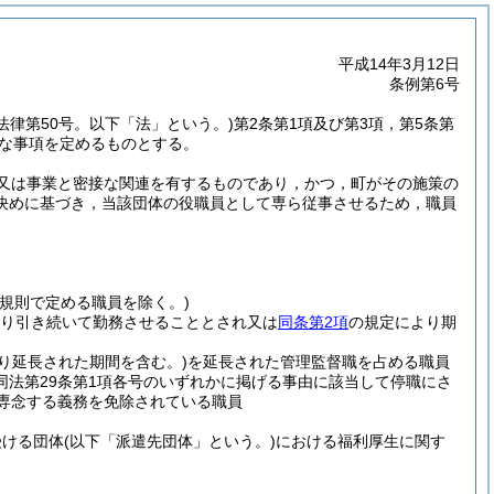
平成14年3月12日
条例第6号
年法律第50号。以下「法」という。)
第2条第1項及び第3項，第5条第
要な事項を定めるものとする。
又は事業と密接な関連を有するものであり，かつ，町がその施策の
決めに基づき，当該団体の役職員として専ら従事させるため，職員
(規則で定める職員を除く。)
り引き続いて勤務させることとされ又は
同条第2項
の規定により期
り延長された期間を含む。)
を延長された管理監督職を占める職員
同法第29条第1項各号のいずれかに掲げる事由に該当して停職にさ
専念する義務を免除されている職員
受ける団体
(以下「派遣先団体」という。)
における福利厚生に関す