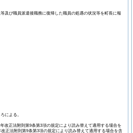
況等及び職員派遣後職務に復帰した職員の処遇の状況等を町長に報
ころによる。
3年改正法附則第9条第3項の規定により読み替えて適用する場合を
年改正法附則第9条第3項の規定により読み替えて適用する場合を含