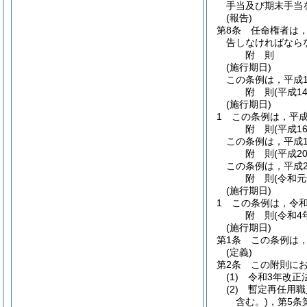
手当及び期末手当
(報告)
第8条
任命権者は
告しなければなら
附
則
(施行期日)
この条例は，平成1
附
則
(平成1
(施行期日)
1
この条例は，平成
附
則
(平成1
この条例は，平成1
附
則
(平成2
この条例は，平成2
附
則
(令和
(施行期日)
1
この条例は，令和
附
則
(令和4
(施行期日)
第1条
この条例は，
(定義)
第2条
この附則に
(1)
令和3年改正
(2)
暫定再任用職
含む。)
，第5条