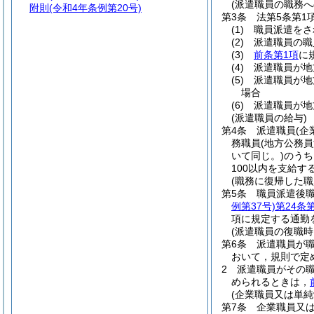
(派遣職員の職務へ
附則
(令和4年条例第20号)
第3条
法第5条第
(1)
職員派遣をさ
(2)
派遣職員の職
(3)
前条第1項
に
(4)
派遣職員が地
(5)
派遣職員が地
場合
(6)
派遣職員が地
(派遣職員の給与)
第4条
派遣職員
(企
務職員
(地方公務
いて同じ。)
のうち
100以内を支給す
(職務に復帰した
第5条
職員派遣後
例第37号)
第24条
項に規定する通勤
(派遣職員の復職時
第6条
派遣職員が
おいて，規則で定
2
派遣職員がその
められるときは，
(企業職員又は単
第7条
企業職員又