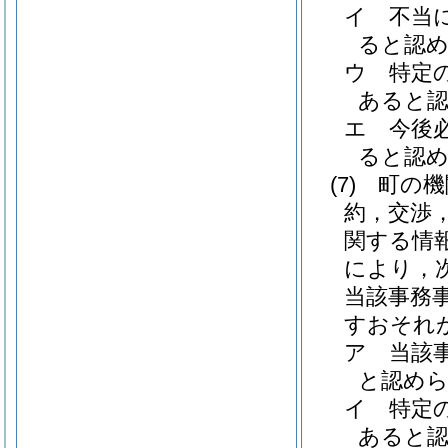
イ
不当
ると認
ウ
特定
あると
エ
今後
ると認
(7)
町の機
約，交渉
関する情
により，
当該事務
すおそれ
ア
当該
と認め
イ
特定
あると