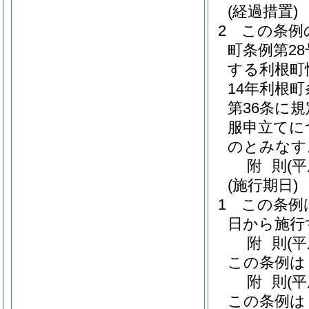
(経過措置)
2
この条例
町条例第2
する利根町
14年利根
第36条に
服申立てに
のとみなす
附
則
(
(施行期日)
1
この条例
日から施行
附
則
(
この条例は
附
則
(
この条例は