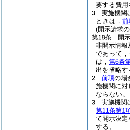
要する費用
3
実施機関
ときは，
前
(開示請求の
第18条
開
非開示情報
であって，
は，
第6条
出を省略す
2
前項
の場
施機関に対
ならない。
3
実施機関
第11条第1
て開示決定
する。