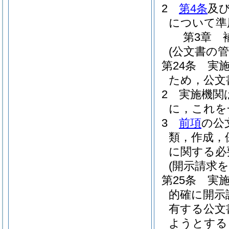
2
第4条
及
について準
第3章
(公文書の管
第24条
実
ため，公文
2
実施機関
に，これを
3
前項
の公
類，作成，
に関する必
(開示請求
第25条
実
的確に開示
有する公文
ようとする