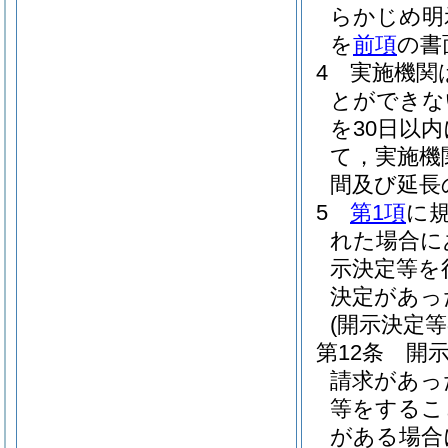
らかじめ明
を
前項
の書
4
実施機関
とができな
を30日以
て，実施機
間及び延長
5
第1項
に
れた場合に
示決定等を
決定があっ
(開示決定
第12条
開
請求があっ
等をするこ
がある場合