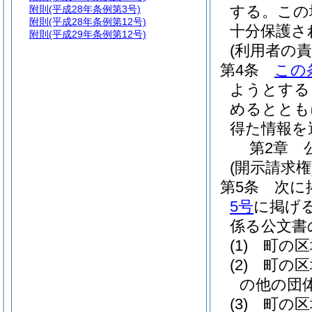
する。
この
附則
(平成28年条例第3号)
附則
(平成28年条例第12号)
十分保護さ
附則
(平成29年条例第12号)
(利用者の責
第4条
この
ようとする
めるととも
得た情報を
第2章
(開示請求権
第5条
次に
5号
に掲げ
係る公文書
(1)
町の区
(2)
町の区
の他の団
(3)
町の区