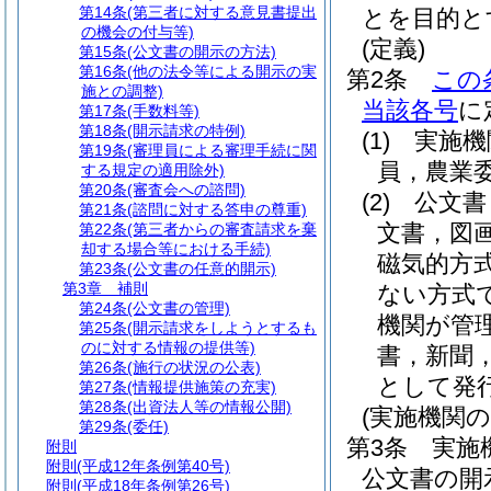
第14条
(第三者に対する意見書提出
とを目的と
の機会の付与等)
(定義)
第15条
(公文書の開示の方法)
第16条
(他の法令等による開示の実
第2条
この
施との調整)
当該各号
に
第17条
(手数料等)
第18条
(開示請求の特例)
(1)
実施機
第19条
(審理員による審理手続に関
員，農業
する規定の適用除外)
第20条
(審査会への諮問)
(2)
公文書
第21条
(諮問に対する答申の尊重)
文書，図
第22条
(第三者からの審査請求を棄
却する場合等における手続)
磁気的方
第23条
(公文書の任意的開示)
第3章
補則
ない方式
第24条
(公文書の管理)
機関が管
第25条
(開示請求をしようとするも
のに対する情報の提供等)
書，新聞
第26条
(施行の状況の公表)
として発
第27条
(情報提供施策の充実)
第28条
(出資法人等の情報公開)
(実施機関の
第29条
(委任)
第3条
実施
附則
附則
(平成12年条例第40号)
公文書の開
附則
(平成18年条例第26号)