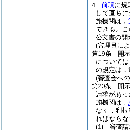
4
前項
に規
して直ちに
施機関は，
できる。
こ
公文書の開
(審理員に
第19条
開
については
の規定は，
(審査会への
第20条
開
請求があっ
施機関は，
なく，利根
ればならな
(1)
審査請