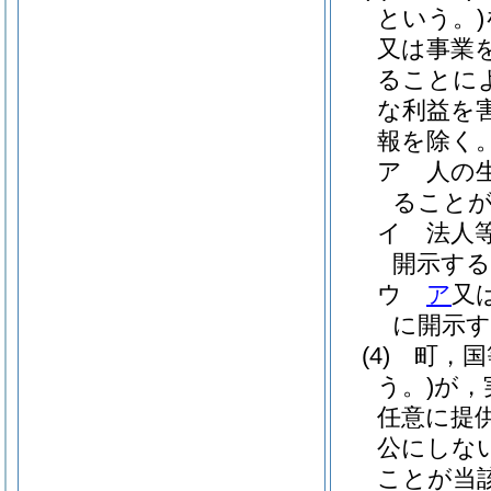
という。)
又は事業
ることに
な利益を
報を除く
ア
人の
ること
イ
法人
開示す
ウ
ア
又
に開示
(4)
町，国
う。)
が，
任意に提
公にしな
ことが当