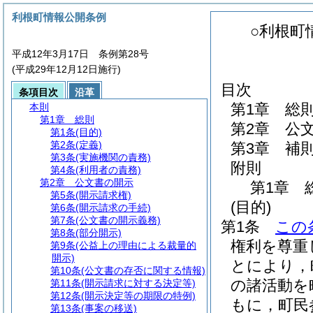
利根町情報公開条例
○利根町
平成12年3月17日 条例第28号
(平成29年12月12日施行)
目次
条項目次
沿革
第1章
総
本則
第1章
総則
第2章
公
第1条
(目的)
第2条
(定義)
第3章
補
第3条
(実施機関の責務)
附則
第4条
(利用者の責務)
第2章
公文書の開示
第1章
第5条
(開示請求権)
(目的)
第6条
(開示請求の手続)
第7条
(公文書の開示義務)
第1条
この
第8条
(部分開示)
権利を尊重
第9条
(公益上の理由による裁量的
開示)
とにより，
第10条
(公文書の存否に関する情報)
の諸活動を
第11条
(開示請求に対する決定等)
第12条
(開示決定等の期限の特例)
もに，町民
第13条
(事案の移送)