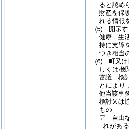
ると認め
財産を保
れる情報
(5)
開示す
健康，生
持に支障
つき相当
(6)
町又は
しくは機
審議，検
とにより
他当該事
検討又は
もの
ア
自由
れがあ