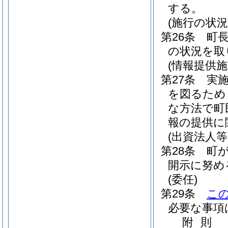
する。
(施行の状況
第26条
町
の状況を取
(情報提供施
第27条
実
を図るため
な方法で町
報の提供に
(出資法人等
第28条
町
開示に努め
(委任)
第29条
こ
必要な事項
附
則