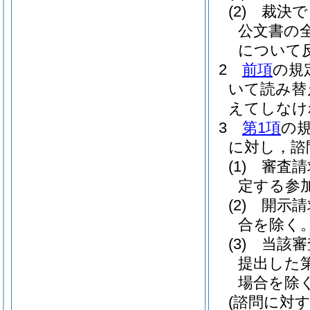
(2)
裁決で
公文書の
について
2
前項
の規
いて読み替
えてしなけ
3
第1項
の
に対し，諮
(1)
審査請
定する参
(2)
開示請
合を除く。
(3)
当該審
提出した
場合を除く
(諮問に対