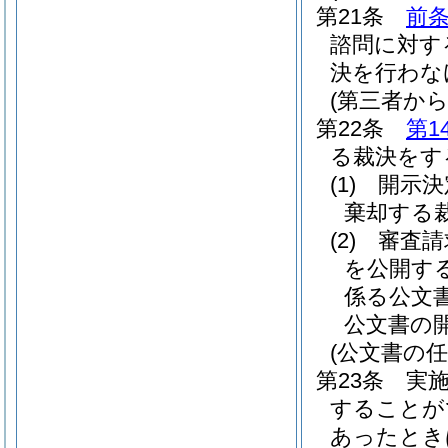
第21条
前条
諮問に対す
決を行わな
(第三者か
第22条
第1
る裁決をす
(1)
開示決
棄却する
(2)
審査請
を公開す
係る公文
公文書の
(公文書の任
第23条
実
することが
あったとき