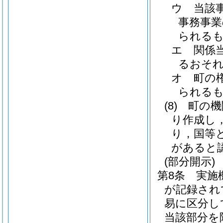
ウ
当該
事務事
られる
エ
関係
るおそ
オ
町の
られる
(8)
町の機
り作成し
り，国等
があると
(部分開示)
第8条
実施
が記録され
易に区分し
当該部分を