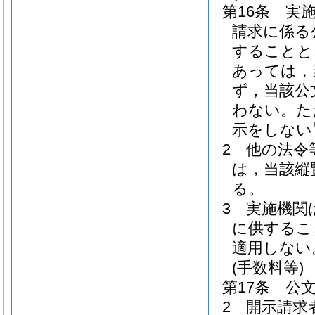
第16条
実
請求に係る
することと
あっては，
ず，当該公
わない。
た
示をしない
2
他の法令
は，当該縦
る。
3
実施機関
に供するこ
適用しない
(手数料等)
第17条
公
2
開示請求