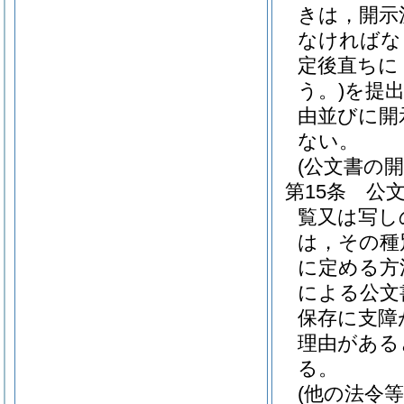
きは，開示
なければな
定後直ちに
う。)
を提
由並びに開
ない。
(公文書の開
第15条
公
覧又は写し
は，その種
に定める方
による公文
保存に支障
理由がある
る。
(他の法令