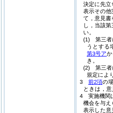
決定に先立
表示その他
て，意見書
し，当該第
い。
(1)
第三者
うとする
第3号ア
か
き。
(2)
第三者
規定によ
3
前2項
の
ときは，意
4
実施機関
機会を与え
表示した意