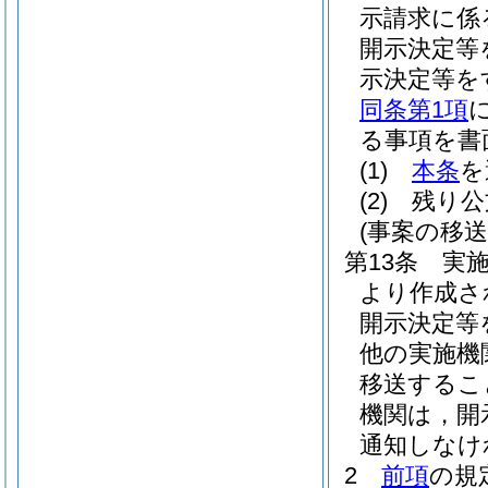
示請求に係
開示決定等
示決定等を
同条第1項
る事項を書
(1)
本条
を
(2)
残り公
(事案の移送
第13条
実
より作成さ
開示決定等
他の実施機
移送するこ
機関は，開
通知しなけ
2
前項
の規