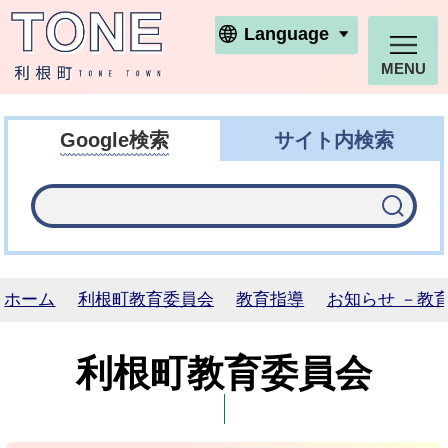
利根町ホームページ
Language
MENU
Google検索
サイト内検索
ホーム
利根町教育委員会
教育指導
お知らせ －教
利根町教育委員会